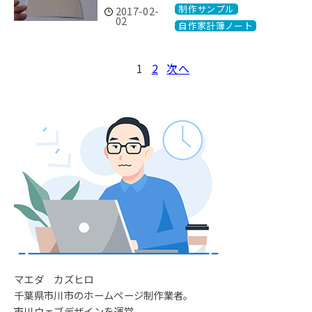
制作サンプル
2017-02-
02
自作家計簿ノート
投
1
2
次へ
稿
の
ペ
ー
ジ
送
り
マエダ カズヒロ
千葉県市川市のホームページ制作業者。
市川ウェブデザインを運営。