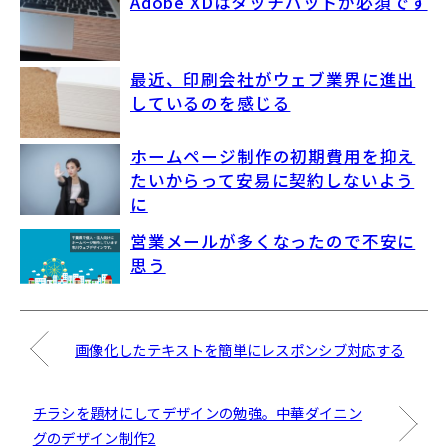
Adobe XDはタッチパッドが必須です
最近、印刷会社がウェブ業界に進出
しているのを感じる
ホームページ制作の初期費用を抑え
たいからって安易に契約しないよう
に
営業メールが多くなったので不安に
思う
画像化したテキストを簡単にレスポンシブ対応する
チラシを題材にしてデザインの勉強。中華ダイニン
グのデザイン制作2